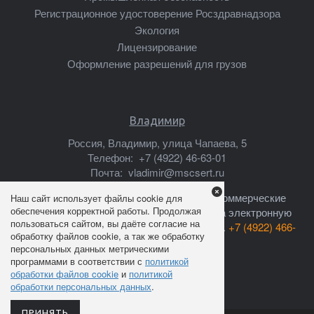
Регистрационное удостоверение Росздравнадзора
Экология
Лицензирование
Оформление разрешений для грузов
Владимир
Россия, Владимир, улица Чапаева, 5
Телефон:
+7 (4922) 46-63-01
Почта:
vladimir@mscsert.ru
Ваши предложения о сотрудничестве, коммерческие
Наш сайт использует файлы cookie для
обеспечения корректной работы. Продолжая
предложения, прайс-листы высылайте на электронную
пользоваться сайтом, вы даёте согласие на
почту:
info@mscsert.ru
или звоните по тел.
+7 (4922) 466-
обработку файлов cookie, а так же обработку
301
персональных данных метрическими
программами в соответствии с
политикой
обработки файлов cookie
и
политикой
обработки персональных данных
.
ПРИНЯТЬ