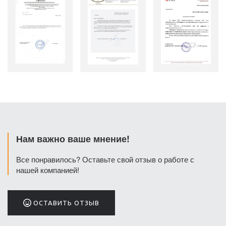
"АВС-
"Бизнес-
"МосЭксперт
дизайн"
Вектор"
Групп"
Отзыв
Отзыв
Отзыв
ООО
ООО
ООО
"Симтек"
"ТехноСонус-
"РАДОМИР"
Центр"
Нам важно ваше мнение!
Все понравилось? Оставьте свой отзыв о работе с
нашей компанией!
ОСТАВИТЬ ОТЗЫВ