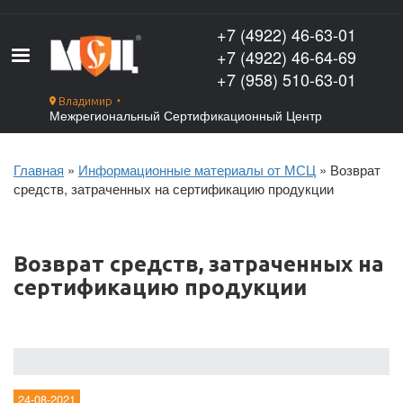
Перейти
к
+7 (4922) 46-63-01
основному
+7 (4922) 46-64-69
содержанию
+7 (958) 510-63-01
Владимир
▼
Межрегиональный Сертификационный Центр
Главная
Информационные материалы от МСЦ
Возврат
Строка
средств, затраченных на сертификацию продукции
навигации
Возврат средств, затраченных на
сертификацию продукции
24-08-2021